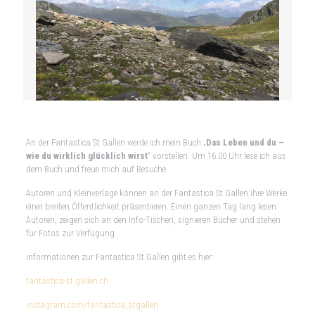
An der Fantastica St.Gallen werde ich mein Buch „
Das Leben und du –
wie du wirklich glücklich wirst
“ vorstellen. Um 16.00 Uhr lese ich aus
dem Buch und freue mich auf Besuche.
Autoren und Kleinverlage können an der Fantastica St.Gallen ihre Werke
einer breiten Öffentlichkeit präsentieren. Einen ganzen Tag lang lesen
Autoren, zeigen sich an den Info-Tischen, signieren Bücher und stehen
für Fotos zur Verfügung.
Informationen zur Fantastica St.Gallen gibt es hier:
fantastica-st.gallen.ch
instagram.com/fantastica_stgallen