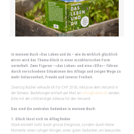
In meinem Buch «Das Leben und du – wie du wirklich glücklich
wirst» wird das Thema Glück in einer erzählerischen Form
vermittelt. Zwei Figuren –«das Leben» und eine «Elfe»– führen
durch verschiedene Situationen des Alltags und zeigen Wege zu
mehr Gelassenheit, Freude und innerer Freiheit.
Zwanzig Bücher verkaufe ich für CHF 20.00, inklusive dem Versand in
der Schweiz. Bestellungen einfach per Mail an
silvia@lukrez.ch
senden,
bitte mit der vollständiger Adresse für den Versand.
Das sind die zentralen Gedanken in meinem Buch:
1. Glück lässt sich im Alltag finden
Glück entsteht nicht durch grosse Ereignisse, sondern durch kleine
Momente: einen ruhigen Morgen, einen guten Gedanken, ein bewusstes