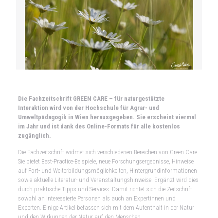
Die Fachzeitschrift GREEN CARE – für naturgestützte
Interaktion wird von der Hochschule für Agrar- und
Umweltpädagogik in Wien herausgegeben. Sie erscheint viermal
im Jahr und ist dank des Online-Formats für alle kostenlos
zugänglich.
Die Fachzeitschrift widmet sich verschiedenen Bereichen von Green Care.
Sie bietet Best-Practice-Beispiele, neue Forschungsergebnisse, Hinweise
auf Fort- und Weiterbildungsmöglichkeiten, Hintergrundinformationen
sowie aktuelle Literatur- und Veranstaltungshinweise. Ergänzt wird dies
durch praktische Tipps und Services. Damit richtet sich die Zeitschrift
sowohl an interessierte Personen als auch an Expertinnen und
Experten. Einige Artikel befassen sich mit dem Aufenthalt in der Natur
und den Wirkungen der Natur auf den Menschen.