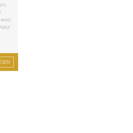
urm,
e
weist.
Natur
LESEN