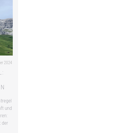
HOME
LEISTUNGEN
er 2024
L:
N
EN
tregel
aft und
ren:
t der