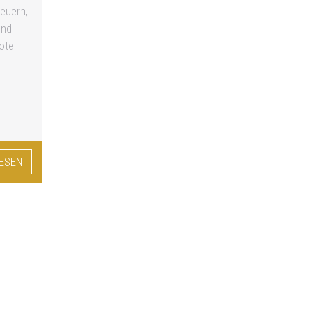
euern,
und
ote
e
LESEN