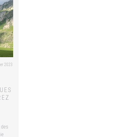
HOME
LEISTUNGEN
er 2023
UES
REZ
 des
ie