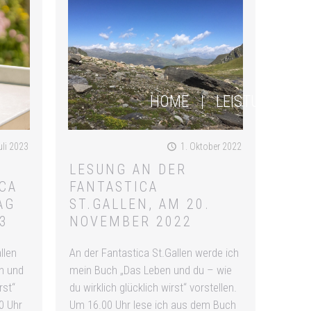
HOME
LEISTUNGEN
uli 2023
1. Oktober 2022
LESUNG AN DER
CA
FANTASTICA
AG
ST.GALLEN, AM 20.
3
NOVEMBER 2022
llen
An der Fantastica St.Gallen werde ich
n und
mein Buch „Das Leben und du – wie
rst“
du wirklich glücklich wirst“ vorstellen.
0 Uhr
Um 16.00 Uhr lese ich aus dem Buch