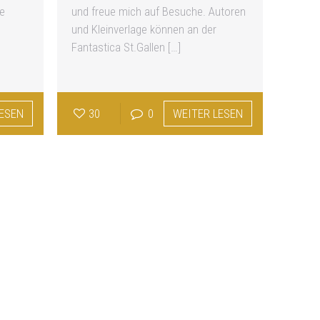
e
und freue mich auf Besuche. Autoren
und Kleinverlage können an der
Fantastica St.Gallen
[…]
LESEN
30
0
WEITER LESEN